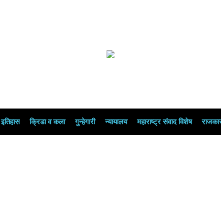
इतिहास
क्रिडा व कला
गुन्हेगारी
न्यायालय
महाराष्ट्र संवाद विशेष
राजका