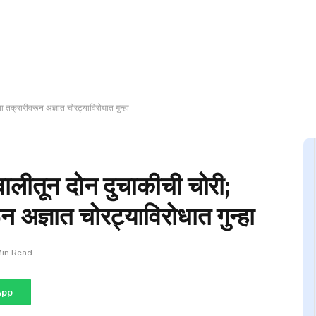
ा तक्रारीवरून अज्ञात चोरट्याविरोधात गुन्हा
ालीतून दोन दुचाकीची चोरी;
न अज्ञात चोरट्याविरोधात गुन्हा
Min Read
App