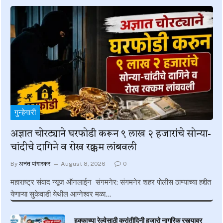
गुन्हेगारी
अज्ञात चोरट्याने घरफोडी करून ९ लाख २ हजारांचे सोन्या-
चांदीचे दागिने व रोख रक्कम लांबवली
By
अनंत पांगारकर
August 8, 2026
0
महाराष्ट्र संवाद न्यूज ऑनलाईन संगमनेर: संगमनेर शहर पोलीस ठाण्याच्या हद्दीत
येणाऱ्या सुकेवाडी येथील आग्नेश्वर मळा…
हक्काच्या रेल्वेसाठी क्रांतीदिनी हजारो नागरिक रस्त्यावर