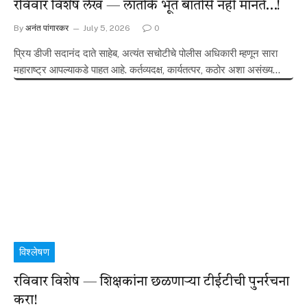
रविवार विशेष लेख — लातोंके भूत बातोंसे नही मानते…!
By
अनंत पांगारकर
July 5, 2026
0
प्रिय डीजी सदानंद दाते साहेब, अत्यंत सचोटीचे पोलीस अधिकारी म्हणून सारा
महाराष्ट्र आपल्याकडे पाहत आहे. कर्तव्यदक्ष, कार्यतत्पर, कठोर अशा असंख्य…
विश्लेषण
रविवार विशेष — शिक्षकांना छळणाऱ्या टीईटीची पुनर्रचना
करा!