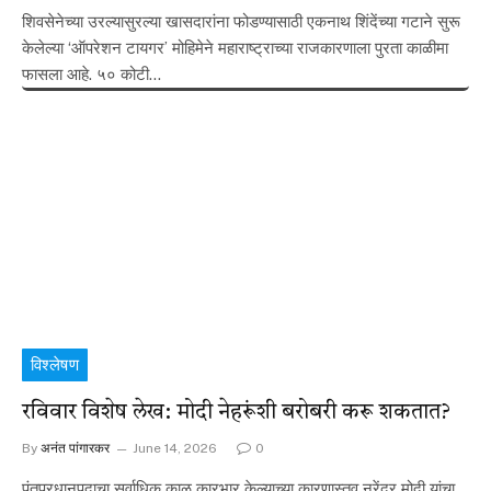
शिवसेनेच्या उरल्यासुरल्या खासदारांना फोडण्यासाठी एकनाथ शिंदेंच्या गटाने सुरू
केलेल्या ‘ऑपरेशन टायगर’ मोहिमेने महाराष्ट्राच्या राजकारणाला पुरता काळीमा
फासला आहे. ५० कोटी…
विश्लेषण
रविवार विशेष लेख: मोदी नेहरूंशी बरोबरी करू शकतात?
By
अनंत पांगारकर
June 14, 2026
0
पंतप्रधानपदाचा सर्वाधिक काळ कारभार केल्याच्या कारणास्तव नरेंद्र मोदी यांचा