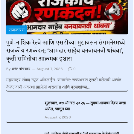
राजकारण
पुणे-नाशिक रेल्वे आणि एसटीच्या मुद्यावरून संगमनेरमध्ये
राजकीय रणकंदन; ‘आमदार साहेब बनवाबनवी थांबवा’,
कृती समितीचा आक्रमक इशारा
By
अनंत पांगारकर
August 7, 2026
0
महाराष्ट्र संवाद न्यूज ऑनलाईन संगमनेर: राज्यभरात एसटी बसेसची अत्यंत
केविलवाणी अवस्था झालेली असताना आणि प्रवाशांच्या…
शुक्रवार, ०७ ऑगस्ट २०२६ — तुमचा आजचा दिवस कसा
असेल, जाणून घ्या
August 7, 2026
पुणे-नाशिक सेमी हायस्पीड रेल्वे प्रकल्प; रेल्वेमंत्र्यांशी