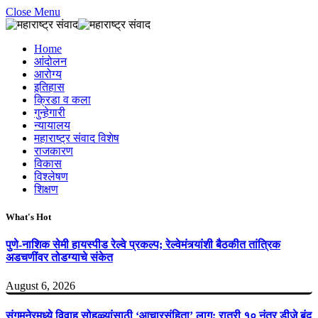
Close Menu
Home
आंदोलन
आरोग्य
इतिहास
क्रिडा व कला
गुन्हेगारी
न्यायालय
महाराष्ट्र संवाद विशेष
राजकारण
विकास
विश्लेषण
शिक्षण
What's Hot
पुणे-नाशिक सेमी हायस्पीड रेल्वे प्रकल्प; रेल्वेमंत्र्यांशी बैठकीत तांत्रिक
अडचणींवर तोडग्याचे संकेत
August 6, 2026
संगमनेरमध्ये विवाह सोहळ्यांसाठी ‘आचारसंहिता’ लागू; रात्री १० नंतर डीजे बंद