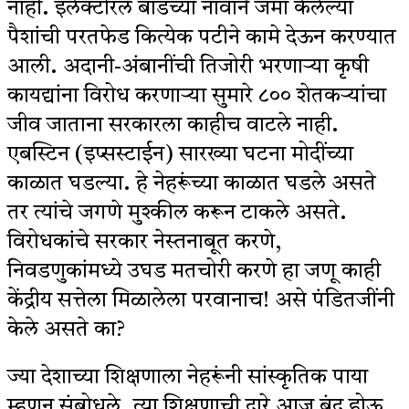
नाही. इलेक्टोरल बाँडच्या नावाने जमा केलेल्या
पैशांची परतफेड कित्येक पटीने कामे देऊन करण्यात
आली. अदानी-अंबानींची तिजोरी भरणाऱ्या कृषी
कायद्यांना विरोध करणाऱ्या सुमारे ८०० शेतकऱ्यांचा
जीव जाताना सरकारला काहीच वाटले नाही.
एबस्टिन (इप्सस्टाईन) सारख्या घटना मोदींच्या
काळात घडल्या. हे नेहरूंच्या काळात घडले असते
तर त्यांचे जगणे मुश्कील करून टाकले असते.
विरोधकांचे सरकार नेस्तनाबूत करणे,
निवडणुकांमध्ये उघड मतचोरी करणे हा जणू काही
केंद्रीय सत्तेला मिळालेला परवानाच! असे पंडितजींनी
केले असते का?
ज्या देशाच्या शिक्षणाला नेहरूंनी सांस्कृतिक पाया
म्हणून संबोधले, त्या शिक्षणाची दारे आज बंद होऊ