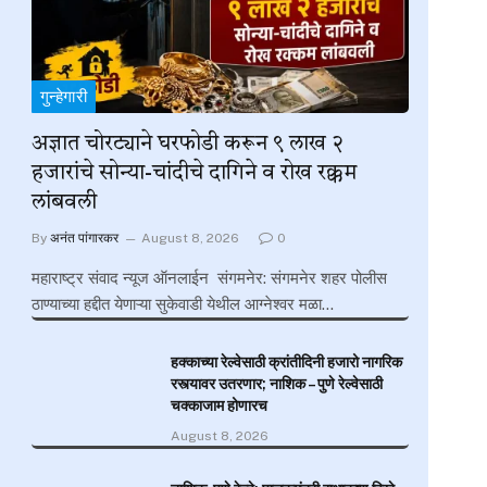
गुन्हेगारी
अज्ञात चोरट्याने घरफोडी करून ९ लाख २
हजारांचे सोन्या-चांदीचे दागिने व रोख रक्कम
लांबवली
By
अनंत पांगारकर
August 8, 2026
0
महाराष्ट्र संवाद न्यूज ऑनलाईन संगमनेर: संगमनेर शहर पोलीस
ठाण्याच्या हद्दीत येणाऱ्या सुकेवाडी येथील आग्नेश्वर मळा…
हक्काच्या रेल्वेसाठी क्रांतीदिनी हजारो नागरिक
रस्त्यावर उतरणार; नाशिक – पुणे रेल्वेसाठी
चक्काजाम होणारच
August 8, 2026