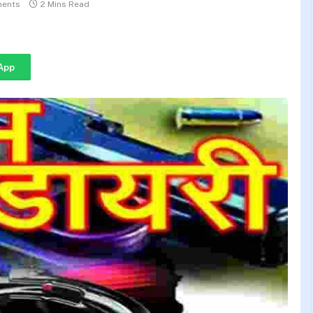
ents
2 Mins Read
App